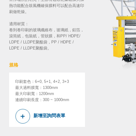
熱功能配合鼓風機確保膜料可以配合高速印
刷做乾燥。
適用材質：
卷到卷印刷的玻璃纖維布，玻璃紙，鋁箔，
滾筒紙，包裝紙，管狀膜，和PP/ HDPE/
LDPE / LLDPE聚酯袋，PP / HDPE /
LDPE / LLDPE聚酯袋。
規格
印刷套色
：
6+0, 5+1, 4+2, 3+3
最大過料膜寬
：
1300mm
最大印刷寬
：
1200mm
連續印刷長度
：
300 ~ 1000mm
新增至詢問表單