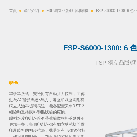
首頁
產品介紹
FSP 獨立凸版/膠版印刷機
FSP-S6000-1300: 6
FSP-S6000-1300:
FSP 獨立凸版/
特色
單收單放式，雙邊附有自動張力控制，主傳
動為AC變頻馬達5馬力，每座印刷座均附有
獨立式油墨循環馬達，機器配置天車0.5T 2
組協助重捲膜料和貼版輪的更換。
膜料進度印刷座前有香蕉輪做膜料的延伸的
更加平整，每個印刷座都有獨立的乾燥管做
印刷膜料的初步乾燥，機器附有T5燈管保持
工作場所的明亮，上部有過頭乾燥箱加大加