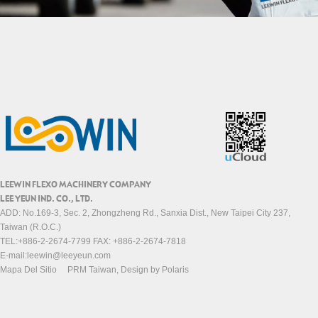
LEEWIN FLEXO MACHINERY COMPANY
LEE YEUN IND. CO., LTD.
ADD: No.169-3, Sec. 2, Zhongzheng Rd., Sanxia Dist., New Taipei City 237,
Taiwan (R.O.C.)
TEL:+886-2-2674-7799 FAX: +886-2-2674-7818
E-mail:
leewin@leeyeun.com
Mapa Del Sitio
PRM Taiwan
, Design by
Polaris